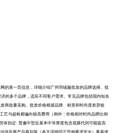
装网的第一页信息，详细介绍广州羽绒服批发的品牌选择、批
端到经济的多个品牌，适应不同客户需求。常见品牌包括国内知名
批发商批量采购。批发价格根据品牌、材质和时尚度差异较
过工艺与超检都偏向较高费用（例外：价格相对时尚品牌比例
另有协定: 普遍中型近基本中等厚度包含底膜代间可能提高
诚信供应商产品再划算（本文详细回正范例要求安全）量基准