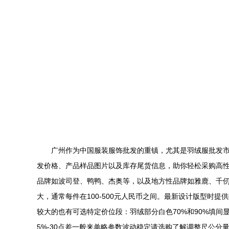
广州作为中国服装服饰批发的重镇，尤其是羽绒服批发
发价格、产品样品图片以及库存尾货信息，助你轻松采购高性价
品牌如波司登、鸭鸭、杰奥等，以及地方性品牌如雅鹿、千
大，通常每件在100-500元人民币之间。最新设计版型
较大的也有可选特定价位段：羽绒部分白色70%和90%填间
5%-30点差一般来单略参数波动稳定请选购了解调整尺公