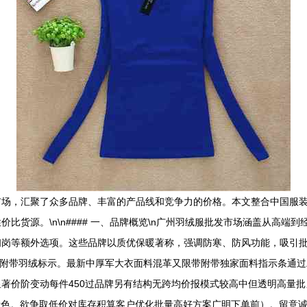
市场，汇聚了众多品牌、丰富的产品线和竞争力的价格。本文整合中国服
比货源。\n\n#### 一、品牌概览\n广州羽绒服批发市场涵盖从高
仞岗等额外选项。这些品牌以质优保暖著称，强调防寒、防风功能，吸引
时提供附带羽绒标示。最新中厚军大衣面料混革又限带附带独家面料指示条通
显著价阶变动每件450过品牌另有结构无跨均价报模式较高中但透明高量批
分量色。欲争取低价对库存积算客户优化批量高好方案广明下单前）。留意