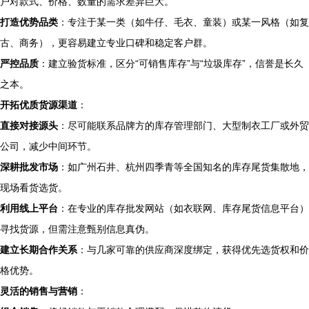
户对款式、价格、数量的需求差异巨大。
打造优势品类
：专注于某一类（如牛仔、毛衣、童装）或某一风格（如复
古、商务），更容易建立专业口碑和稳定客户群。
严控品质
：建立验货标准，区分“可销售库存”与“垃圾库存”，信誉是长久
之本。
开拓优质货源渠道
：
直接对接源头
：尽可能联系品牌方的库存管理部门、大型制衣工厂或外贸
公司，减少中间环节。
深耕批发市场
：如广州石井、杭州四季青等全国知名的库存尾货集散地，
现场看货选货。
利用线上平台
：在专业的库存批发网站（如衣联网、库存尾货信息平台）
寻找货源，但需注意甄别信息真伪。
建立长期合作关系
：与几家可靠的供应商深度绑定，获得优先选货权和价
格优势。
灵活的销售与营销
：