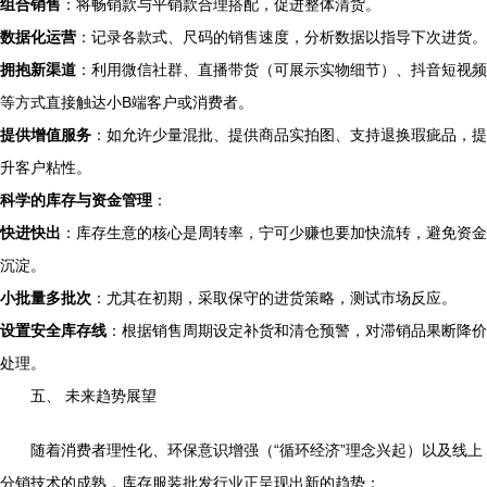
组合销售
：将畅销款与平销款合理搭配，促进整体清货。
数据化运营
：记录各款式、尺码的销售速度，分析数据以指导下次进货。
拥抱新渠道
：利用微信社群、直播带货（可展示实物细节）、抖音短视频
等方式直接触达小B端客户或消费者。
提供增值服务
：如允许少量混批、提供商品实拍图、支持退换瑕疵品，提
升客户粘性。
科学的库存与资金管理
：
快进快出
：库存生意的核心是周转率，宁可少赚也要加快流转，避免资金
沉淀。
小批量多批次
：尤其在初期，采取保守的进货策略，测试市场反应。
设置安全库存线
：根据销售周期设定补货和清仓预警，对滞销品果断降价
处理。
五、 未来趋势展望
随着消费者理性化、环保意识增强（“循环经济”理念兴起）以及线上
分销技术的成熟，库存服装批发行业正呈现出新的趋势：