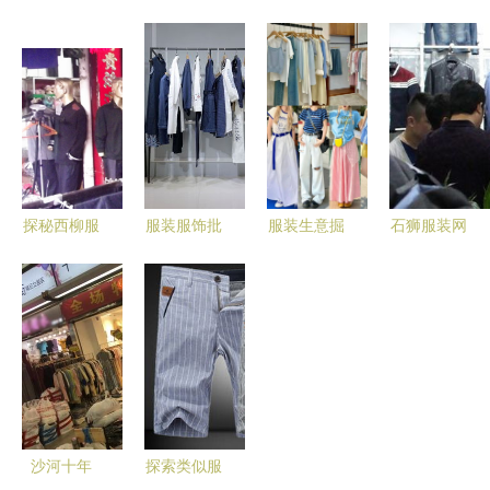
发市场的生
价格、图片
批发城 高
PLU4012
存法则 如
与批发采购
端产品、优
女童连衣裙
何在价格战
全攻略
质服务与低
春季灯芯绒
中突围
调经营之道
绿的时尚魅
力
探秘西柳服
服装服饰批
服装生意掘
石狮服装网
装服饰批发
发全攻略
金指南 优
批中心 入
市场 区域
如何利用专
质、潮流、
驻率百分
划分与商品
业进货批发
低价的批发
百，开启线
全览
网提升经营
源头全解析
上批发新篇
效益
章
沙河十年
探索类似服