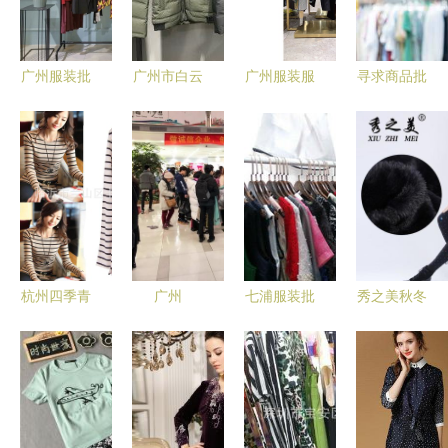
饰的源头与
魅力与深圳
新潮
万众城的产
业脉搏
广州服装批
广州市白云
广州服装服
寻求商品批
发市场探秘
区石井名都
饰批发 潮
发的“数字
优美蕙19秋
汇服饰经营
流与商机的
之
冬女装与品
部 优质服
交汇之地
变”——“天
牌折扣店的
装服饰批发
下第一
拿货之道
供应商
街”汉正街
再出发服装
服饰批发
杭州四季青
广州
七浦服装批
秀之美秋冬
批发市场
最“平”服装
发市场 服
加绒加厚无
条纹娃娃领
批发市场
饰鞋包一站
缝一体保暖
短T超值热
百元淘到5
式采购宝地
裤 批发选
销，单价低
件冬装，省
购指南
至19元
钱又时尚的