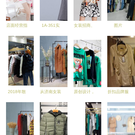
店面经营指
1A-351实
女装招商、
图片
南 从品牌
拍2016秋
批发与库存
选择到库存
冬新款夹棉
尾货一站式
尾货管理的
文艺范休闲
采购指南
全链路解析
大码女装长
——中国服
袖高领连衣
装网为您提
裙3299产
供全面女装
品详解
商业资源
2018年散
从济南女装
原创设计，
折扣品牌服
货服装店进
品牌折扣批
潮牌定制
装与库存尾
货有什么技
发到杭州艺
探索JMS吉
货批发的优
巧?
术空间女装
米澌2021
势与渠道解
探寻时尚服
秋装卫衣的
析